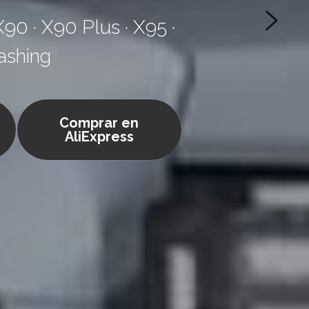
90 · X90 Plus · X95 · 
ashing
Comprar en
AliExpress