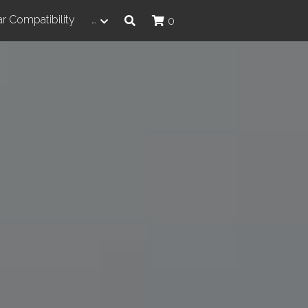
r Compatibility
…
0