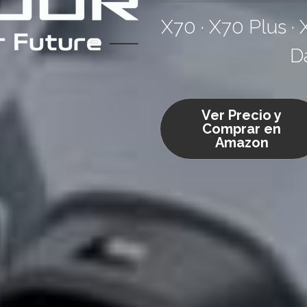
X70 · X70 Plus · X
D
Ver Precio y
Comprar en
Amazon